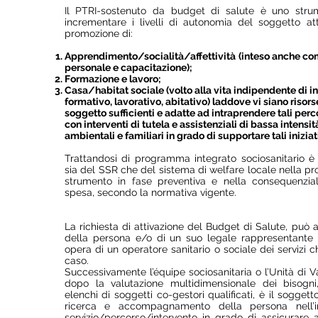
Il PTRI-sostenuto da budget di salute è uno str
incrementare i livelli di autonomia del soggetto at
promozione di:
Apprendimento/socialità/affettività
(inteso anche 
personale e capacitazione);
Formazione e lavoro;
Casa/habitat sociale (volto alla vita indipendente di i
formativo, lavorativo, abitativo) laddove vi siano risors
soggetto sufficienti e adatte ad intraprendere tali per
con interventi di tutela e assistenziali di bassa intensit
ambientali e familiari in grado di supportare tali inizia
Trattandosi di programma integrato sociosanitario è p
sia del SSR che del sistema di welfare locale nella 
strumento in fase preventiva e nella consequenzia
spesa, secondo la normativa vigente.
La richiesta di attivazione del Budget di Salute, può 
della persona e/o di un suo legale rappresentante
opera di un operatore sanitario o sociale dei servizi c
caso.
Successivamente l’équipe sociosanitaria o l’Unità di V
dopo la valutazione multidimensionale dei bisogni
elenchi di soggetti co-gestori qualificati, è il sogget
ricerca e accompagnamento della persona nell’i
servizio/percorso/intervento in grado di assicurare al