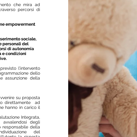
umento che mira ad
traverso percorsi di
come empowerment
nserimento sociale,
e personali del
corsi di autonomia
à e condizioni
tive.
revisto l’intervento
programmazione dello
le assunzione della
avvenire su proposta
 o direttamente ad
he hanno in carico il
alutazione Integrata,
, avvalendosi degli
to responsabile della
ndividuazione del
l’utente la risposta