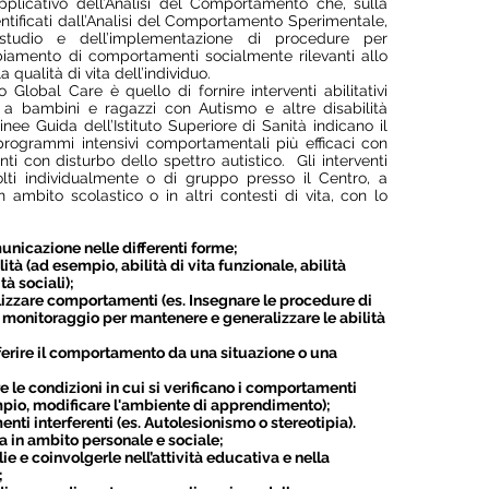
plicativo dell’Analisi del Comportamento che, sulla
entificati dall’Analisi del Comportamento Sperimentale,
studio e dell’implementazione di procedure per
iamento di comportamenti socialmente rilevanti allo
a qualità di vita dell’individuo.
Global Care è quello di fornire interventi abilitativi
a a bambini e ragazzi con Autismo e altre disabilità
inee Guida dell’Istituto Superiore di Sanità indicano il
rogrammi intensivi comportamentali più efficaci con
i con disturbo dello spettro autistico. Gli interventi
lti individualmente o di gruppo presso il Centro, a
 in ambito scolastico o in altri contesti di vita, con lo
nicazione nelle differenti forme;
tà (ad esempio, abilità di vita funzionale, abilità
à sociali);
izzare comportamenti (es. Insegnare le procedure di
 monitoraggio per mantenere e generalizzare le abilità
ferire il comportamento da una situazione o una
e le condizioni in cui si verificano i comportamenti
mpio, modificare l'ambiente di apprendimento);
nti interferenti (es. Autolesionismo o stereotipia).
a in ambito personale e sociale;
e e coinvolgerle nell’attività educativa e nella
;