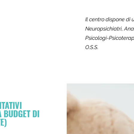
Il centro dispone di
Neuropsichiatri, An
Psicologi-Psicoterap
O.S.S.
TATIVI
A BUDGET DI
E)