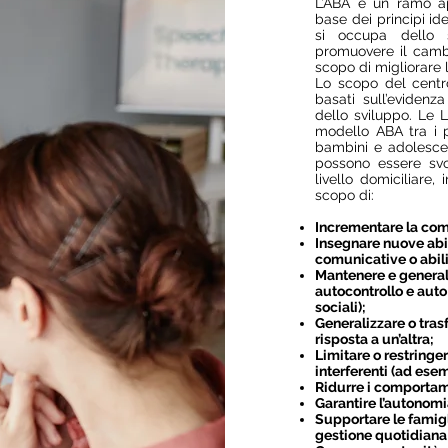
L’ABA è un ramo ap
base dei principi id
si occupa dello 
promuovere il camb
scopo di migliorare l
Lo scopo del centro 
basati sull’evidenz
dello sviluppo. Le L
modello ABA tra i p
bambini e adolescent
possono essere svo
livello domiciliare,
scopo di:
Incrementare la comu
Insegnare nuove abili
comunicative o abilit
Mantenere e general
autocontrollo e auto
sociali);
Generalizzare o tras
risposta a un’altra;
Limitare o restringer
interferenti (ad ese
Ridurre i comportame
Garantire l’autonomi
Supportare le famigli
gestione quotidiana