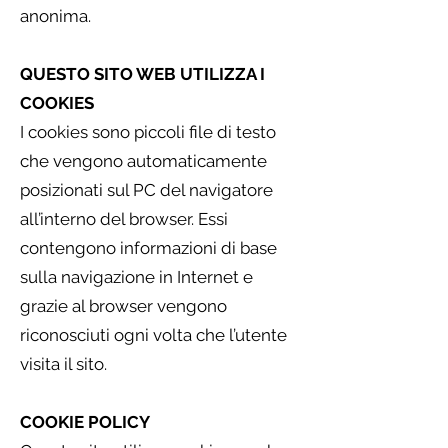
anonima.
QUESTO SITO WEB UTILIZZA I
COOKIES
I cookies sono piccoli file di testo
che vengono automaticamente
posizionati sul PC del navigatore
all’interno del browser. Essi
contengono informazioni di base
sulla navigazione in Internet e
grazie al browser vengono
riconosciuti ogni volta che l’utente
visita il sito.
COOKIE POLICY