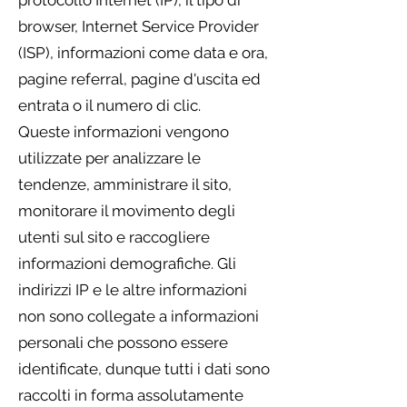
protocollo Internet (IP), il tipo di
browser, Internet Service Provider
(ISP), informazioni come data e ora,
pagine referral, pagine d'uscita ed
entrata o il numero di clic.
Queste informazioni vengono
utilizzate per analizzare le
tendenze, amministrare il sito,
monitorare il movimento degli
utenti sul sito e raccogliere
informazioni demografiche. Gli
indirizzi IP e le altre informazioni
non sono collegate a informazioni
personali che possono essere
identificate, dunque tutti i dati sono
raccolti in forma assolutamente