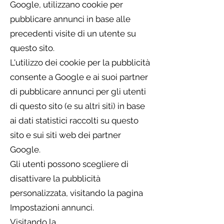
Google, utilizzano cookie per
pubblicare annunci in base alle
precedenti visite di un utente su
questo sito.
L'utilizzo dei cookie per la pubblicità
consente a Google e ai suoi partner
di pubblicare annunci per gli utenti
di questo sito (e su altri siti) in base
ai dati statistici raccolti su questo
sito e sui siti web dei partner
Google.
Gli utenti possono scegliere di
disattivare la pubblicità
personalizzata, visitando la pagina
Impostazioni annunci.
Visitando la