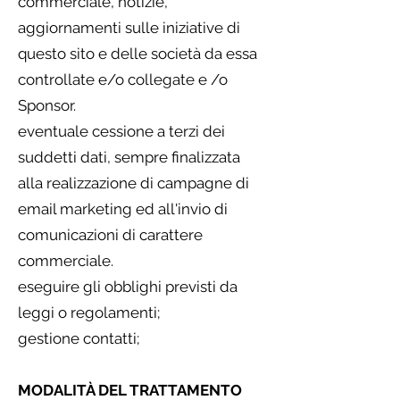
commerciale, notizie,
aggiornamenti sulle iniziative di
questo sito e delle società da essa
controllate e/o collegate e /o
Sponsor.
eventuale cessione a terzi dei
suddetti dati, sempre finalizzata
alla realizzazione di campagne di
email marketing ed all'invio di
comunicazioni di carattere
commerciale.
eseguire gli obblighi previsti da
leggi o regolamenti;
gestione contatti;
MODALITÀ DEL TRATTAMENTO