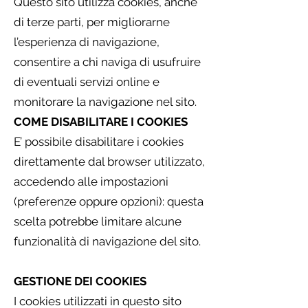
Questo sito utilizza cookies, anche
di terze parti, per migliorarne
l’esperienza di navigazione,
consentire a chi naviga di usufruire
di eventuali servizi online e
monitorare la navigazione nel sito.
COME DISABILITARE I COOKIES
E’ possibile disabilitare i cookies
direttamente dal browser utilizzato,
accedendo alle impostazioni
(preferenze oppure opzioni): questa
scelta potrebbe limitare alcune
funzionalità di navigazione del sito.
GESTIONE DEI COOKIES
I cookies utilizzati in questo sito