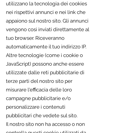
utilizzano la tecnologia dei cookies
nei rispettivi annunci e nei link che
appaiono sul nostro sito. Gli annunci
vengono così inviati direttamente al
tuo browser. Riceveranno
automaticamente il tuo indirizzo IP.
Altre tecnologie (come i cookie o
JavaScript) possono anche essere
utilizzate dalle reti pubblicitarie di
terze parti del nostro sito per
misurare l'efficacia delle loro
campagne pubblicitarie e/o
personalizzare i contenuti
pubblicitari che vedete sul sito.
Il nostro sito non ha accesso o non
controlla questi cookie utilizzati da