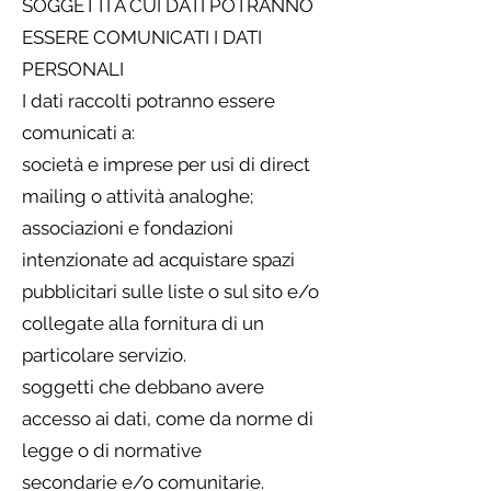
SOGGETTI A CUI DATI POTRANNO
ESSERE COMUNICATI I DATI
PERSONALI
I dati raccolti potranno essere
comunicati a:
società e imprese per usi di direct
mailing o attività analoghe;
associazioni e fondazioni
intenzionate ad acquistare spazi
pubblicitari sulle liste o sul sito e/o
collegate alla fornitura di un
particolare servizio.
soggetti che debbano avere
accesso ai dati, come da norme di
legge o di normative
secondarie e/o comunitarie.